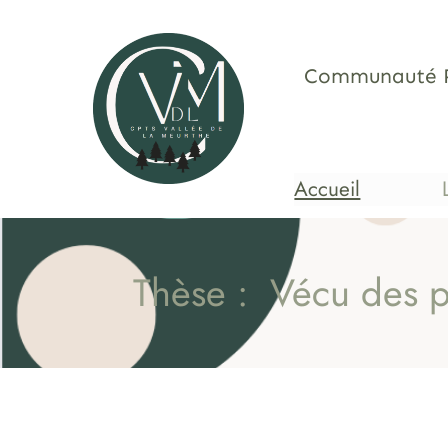
Aller
au
contenu
Communauté Pro
Accueil
Thèse : Vécu des p