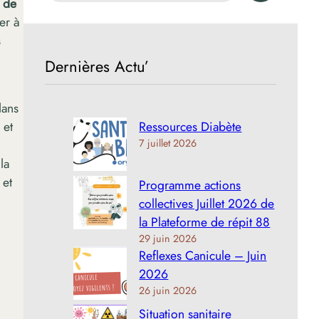
n de
c
er à
h
s
e
Dernières Actu’
r
c
dans
h
 et
Ressources Diabète
e
7 juillet 2026
r
la
 et
Programme actions
collectives Juillet 2026 de
la Plateforme de répit 88
29 juin 2026
Reflexes Canicule – Juin
2026
26 juin 2026
Situation sanitaire