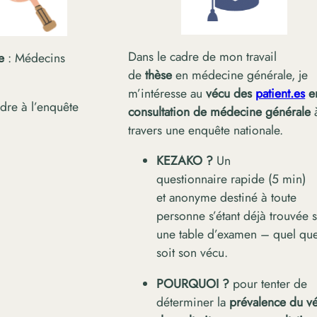
Dans le cadre de mon travail
se
: Médecins
de
thèse
en médecine générale, je
m’intéresse au
vécu des
patient.es
e
re à l’enquête
consultation de médecine générale
travers une enquête nationale.
KEZAKO ?
Un
questionnaire rapide (5 min)
et anonyme destiné à toute
personne s’étant déjà trouvée 
une table d’examen – quel qu
soit son vécu.
POURQUOI ?
pour tenter de
déterminer la
prévalence du v