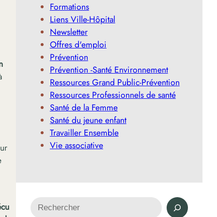
Formations
Liens Ville-Hôpital
Newsletter
Offres d'emploi
Prévention
n
Prévention -Santé Environnement
à
Ressources Grand Public-Prévention
Ressources Professionnels de santé
Santé de la Femme
Santé du jeune enfant
Travailler Ensemble
Vie associative
sur
e
R
écu
e