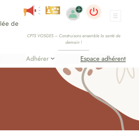
lée de
CPTS VOSGES – Construisons ensemble la santé de
demain !
Adhérer
Espace adhérent